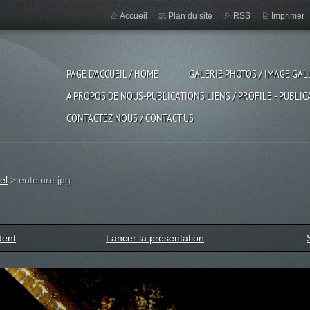
Accueil
Plan du site
RSS
Imprimer
PAGE D'ACCUEIL / HOME
GALERIE PHOTOS / IMAGE GAL
A PROPOS DE NOUS-PUBLICATIONS LIENS / PROFILE - PUBLIC
CONTACTEZ NOUS / CONTACT US
el
>
entelure.jpg
dent
Lancer la présentation