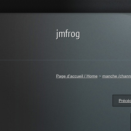
jmfrog
Page d'accueil / Home
>
manche /chann
Précé