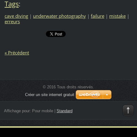
Tags
:
cave diving
|
underwater photography
|
failure
|
mistake
|
erreurs
« Précédent
© 2016 Tous droits réservés.
Créer un site internet gratuit
Affichage pour:
Pour mobile
|
Standard